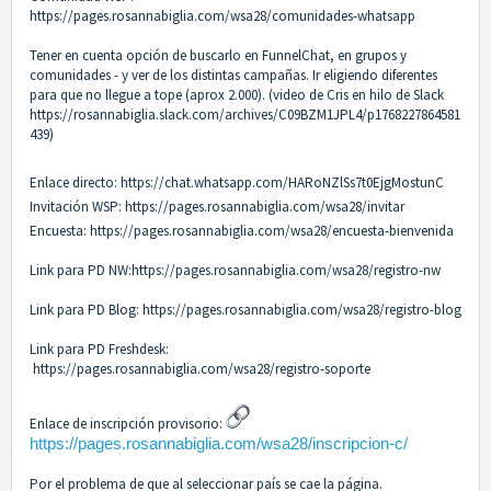
https://pages.rosannabiglia.com/wsa28/comunidades-whatsapp
Tener en cuenta opción de buscarlo en FunnelChat, en grupos y
comunidades - y ver de los distintas campañas. Ir eligiendo diferentes
para que no llegue a tope (aprox 2.000). (video de Cris en hilo de Slack
https://rosannabiglia.slack.com/archives/C09BZM1JPL4/p1768227864581
439
)
Enlace directo:
https://chat.whatsapp.com/HARoNZlSs7t0EjgMostunC
Invitación WSP:
https://pages.rosannabiglia.com/wsa28/invitar
Encuesta:
https://pages.rosannabiglia.com/wsa28/encuesta-bienvenida
Link para PD NW:
https://pages.rosannabiglia.com/wsa28/registro-nw
Link para PD Blog:
https://pages.rosannabiglia.com/wsa28/registro-blog
Link para PD Freshdesk:
https://pages.rosannabiglia.com/wsa28/registro-soporte
Enlace de inscripción provisorio:
https://pages.rosannabiglia.com/wsa28/inscripcion-c/
Por el problema de que al seleccionar país se cae la página.