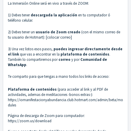
La Inmersión Online será en vivo a través de ZOOM:
1) Debes tener
descargada la aplicación
en tu computador ó
teléfono celular.
2) Debes tener un
usuario de Zoom creado
(con el mismo correo de
tu usuario de Hotmart): [colocar correo]
3) Una vez listos esos pasos,
puedes ingresar directamente desde
el link
que vas a encontrar en la
plataforma de contenidos
.
También lo compartiremos por
correo
y por
Comunidad de
WhatsApp
.
Te comparto para que tengas a mano todos los links de acceso:
Plataforma de contenidos
(para acceder al link y al PDF de
actividades, ademas de meditaciones -bonos extras-):
https://iomanifestacionyabundancia.club.hotmart.com/admin/beta/mo
dules
Página de descarga de Zoom para computador:
https://zoom.us/download