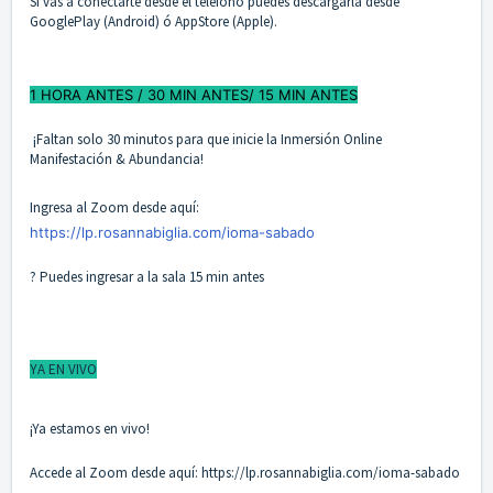
Si vas a conectarte desde el teléfono puedes descargarla desde
GooglePlay (Android) ó AppStore (Apple).
1 HORA ANTES / 30 MIN ANTES/ 15 MIN ANTES
¡Faltan solo 30 minutos para que inicie la Inmersión Online
Manifestación & Abundancia!
Ingresa al Zoom desde aquí:
https://lp.rosannabiglia.com/ioma-sabado
? Puedes ingresar a la sala 15 min antes
YA EN VIVO
¡Ya estamos en vivo!
Accede al Zoom desde aquí:
https://lp.rosannabiglia.com/ioma-sabado